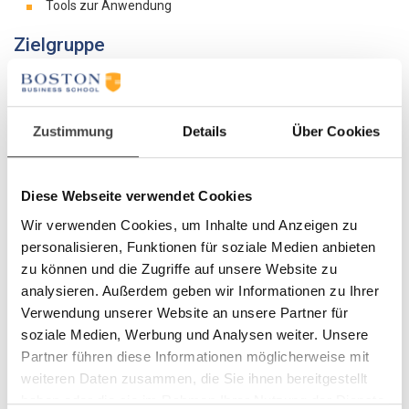
Tools zur Anwendung
Zielgruppe
Spezialisten und Praktiker ohne vertieftes
betriebswirtschaftliches Wissen, die eine strukturierte und
systematische Grundausbildung im Finanz- und
Zustimmung
Details
Über Cookies
Rechnungswesen absolvieren möchten
Nicht-Betriebswirte wie Techniker, Juristen, Pädagogen,
Biologen, Chemiker, Einkäufer, Service-Verantwortliche, die
sich in kurzer Zeit Grundkenntnisse im Finanz- und
Diese Webseite verwendet Cookies
Rechnungswesen aneignen wollen
Wir verwenden Cookies, um Inhalte und Anzeigen zu
Funktional tätige Führungs- und Nachwuchskräfte, die sich
personalisieren, Funktionen für soziale Medien anbieten
systematisch modernes Wissen zum Finanz- und
zu können und die Zugriffe auf unsere Website zu
Rechnungswesen erarbeiten wollen
analysieren. Außerdem geben wir Informationen zu Ihrer
Themen
Verwendung unserer Website an unsere Partner für
soziale Medien, Werbung und Analysen weiter. Unsere
Finanz- und Rechnungswesen im Überblick
Partner führen diese Informationen möglicherweise mit
Wirkungsmechanismen, Zusammenhänge und Instrumente
weiteren Daten zusammen, die Sie ihnen bereitgestellt
Die wichtigsten Begriffe
haben oder die sie im Rahmen Ihrer Nutzung der Dienste