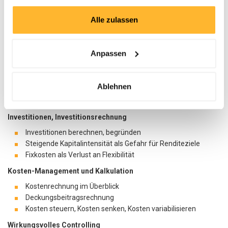
Bilanzen, Gewinn und Verlustrechnung, Cash Flow
gesammelt haben.
Alle zulassen
Planung und Budgetierung
Aufbau einer realistischen Planung
Die Qualität der Budgetierung optimieren
Anpassen
Finanzierungsarten und Finanzierungskosten
Eigen- und Fremdkapital, Bilanzstruktur
Ablehnen
Innenfinanzierung, Sonderformen der Finanzierung
Payback-Überlegungen
Investitionen, Investitionsrechnung
Investitionen berechnen, begründen
Steigende Kapitalintensität als Gefahr für Renditeziele
Fixkosten als Verlust an Flexibilität
Kosten-Management und Kalkulation
Kostenrechnung im Überblick
Deckungsbeitragsrechnung
Kosten steuern, Kosten senken, Kosten variabilisieren
Wirkungsvolles Controlling