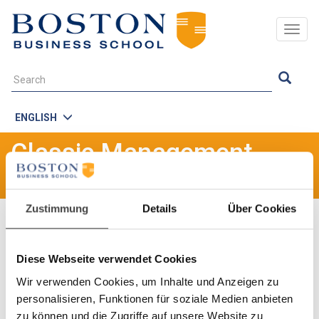
Togg
navig
ENGLISH
Classic Management
Consulting
Zustimmung
Details
Über Cookies
Navigation
Management Consulting
is one of the core businesses of our
Institutes. We analyze the initial situation and any need for action,
Diese Webseite verwendet Cookies
develop the best objectives, and support our clients with their
Wir verwenden Cookies, um Inhalte und Anzeigen zu
implementation. We measure the quality of our consulting by the
personalisieren, Funktionen für soziale Medien anbieten
sustained success of our clients in disciplines such as:
zu können und die Zugriffe auf unsere Website zu