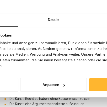
Kommunikations- Kompetenz trainieren wollen
Verantwortliche in Führungspositionen, die ihre Fähigkeit, ziel- 
kommunizieren, ausbauen wollen
Praktiker, die ihre Kompetenz im erfolgreichen Verhandeln und
Details
wollen
Führungskräfte, die ihre argumentative Überzeugungskraft schä
Nutzen
Cookies
nhalte und Anzeigen zu personalisieren, Funktionen für soziale
Das 3-tägige Seminar hilft den Teilnehmer/innen, Kommunikation und
Website zu analysieren. Außerdem geben wir Informationen zu I
verstehen und so die Hebel, mit denen die eigenen Kommunikationskr
r soziale Medien, Werbung und Analysen weiter. Unsere Partner
nutzen.
 Daten zusammen, die Sie ihnen bereitgestellt haben oder die s
Themenschwerpunkte
n.
Gekonnte Gesprächsführung, überzeugende Kommunikation
Eine Konversation starten
Anpassen
Die Kunst des aktiven Zuhörens
Emotionale Kompetenz in Diskussionen, Sitzungen und Verhand
Die Kunst, Recht zu haben, ohne Besserwisser zu sein
Die Kunst, eine Argumentationskette aufzubauen