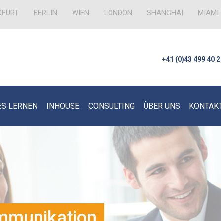
KFURT
BERLIN
WIEN
LONDON
SHANGHAI
MIAMI
+41 (0)43 499 40 2
ES LERNEN
INHOUSE
CONSULTING
ÜBER UNS
KONTAK
mmunikation