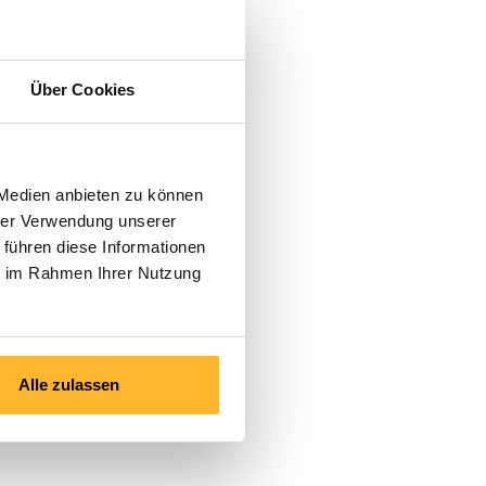
und resultatbezogen zu
 Kommunizieren erweitern
Über Cookies
rfen wollen
 Medien anbieten zu können
 Verhandlung als Ganzes zu
hrer Verwendung unserer
aft erhöht werden kann, zu
 führen diese Informationen
ie im Rahmen Ihrer Nutzung
Alle zulassen
lungen