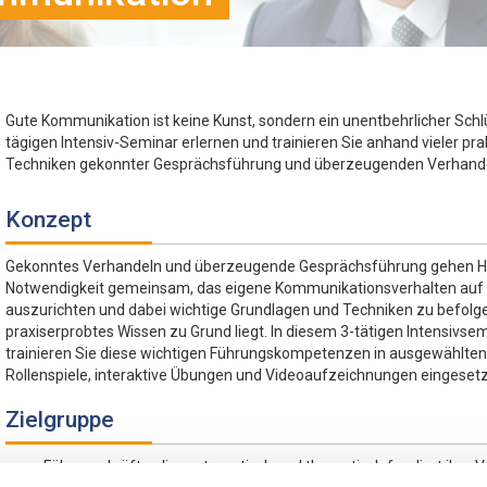
Gute Kommunikation ist keine Kunst, sondern ein unentbehrlicher Schlü
tägigen Intensiv-Seminar erlernen und trainieren Sie anhand vieler pr
Techniken gekonnter Gesprächsführung und überzeugenden Verhande
Konzept
Gekonntes Verhandeln und überzeugende Gesprächsführung gehen Han
Notwendigkeit gemeinsam, das eigene Kommunikationsverhalten auf 
auszurichten und dabei wichtige Grundlagen und Techniken zu befolge
praxiserprobtes Wissen zu Grund liegt. In diesem 3-tätigen Intensivs
trainieren Sie diese wichtigen Führungskompetenzen in ausgewählten
Rollenspiele, interaktive Übungen und Videoaufzeichnungen eingeset
Zielgruppe
Führungskräfte, die systematisch und theoretisch fundiert ihre 