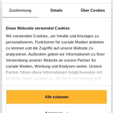
Jede Verhandlung ist einzigartig!
Warum Geduld so wichtig ist
Zustimmung
Details
Über Cookies
Die Bedeutung von Informationen
Versprechen einhalten
Diese Webseite verwendet Cookies
Mentale Vorbereitung als Schlüssel
zum Verhandlungserfolg
Wir verwenden Cookies, um Inhalte und Anzeigen zu
Sich selbst für Verhandlungserfolge motivieren
personalisieren, Funktionen für soziale Medien anbieten
Den Verhandlungspartner genau kennen
zu können und die Zugriffe auf unsere Website zu
Klare Ziele setzen, Optionen erweitern
analysieren. Außerdem geben wir Informationen zu Ihrer
Verwendung unserer Website an unsere Partner für
Überzeugend verhandeln, Verhandlungstechniken
soziale Medien, Werbung und Analysen weiter. Unsere
gezielt einsetzen
Partner führen diese Informationen möglicherweise mit
Argumentative Kompetenz im Verhandlungsprozess
weiteren Daten zusammen, die Sie ihnen bereitgestellt
Die Auseinandersetzung um geschäftliche Vorteile taktisch
haben oder die sie im Rahmen Ihrer Nutzung der Dienste
richtig führen
gesammelt haben.
Verhandlungschancen erkennen, Verhandlungskrisen
meistern
Alle zulassen
Hart verhandeln, wo nötig
Das Resultat: Verhandlungserfolg