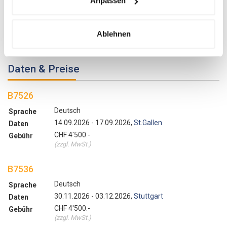
Anpassen
Aus Interessenskonflikten Win-Win-Situationen machen
Ein verbessertes Verhältnis zwischen den Parteien
Ablehnen
Umsetzbare und effiziente Übereinkunft
Grundlage für langfristige Zusammenarbeit
Daten & Preise
B7526
Deutsch
Sprache
14.09.2026 - 17.09.2026,
St.Gallen
Daten
CHF 4'500.-
Gebühr
(zzgl. MwSt.)
B7536
Deutsch
Sprache
30.11.2026 - 03.12.2026,
Stuttgart
Daten
CHF 4'500.-
Gebühr
(zzgl. MwSt.)