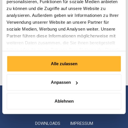
personalisieren, Funktionen für soziale Medien anbieten
erstklassige Management-Weiterbildung
zu können und die Zugriffe auf unsere Website zu
unter Nutzung des globalen Wissens
analysieren. Außerdem geben wir Informationen zu Ihrer
mit Fokussierung auf Führungskräfte
Verwendung unserer Website an unsere Partner für
Dank Fokussierung auf diese Mission dürfen wir uns zu den
soziale Medien, Werbung und Analysen weiter. Unsere
führenden, international renommierten Zentren für professionelle
Partner führen diese Informationen möglicherweise mit
Managementlehre, -forschung und -beratung zählen: jährlich
weiteren Daten zusammen, die Sie ihnen bereitgestellt
bilden sich tausende Führungskräfte im Rahmen unserer
haben oder die sie im Rahmen Ihrer Nutzung der Dienste
Seminare und Studienprogramme weiter, zahlreiche renommierte
gesammelt haben.
Unternehmen und Organisationen haben bislang unsere Inhouse-,
Coaching- und Consulting-Angebote wahrgenommen.
Alle zulassen
Anpassen
Boston Business School | Kirchstrasse 3 | CH-8700
Ablehnen
Küsnacht/Zürich | Schweiz | Tel.: +41 (0)43 499 40 20 |
info@bostonprograms.com
DOWNLOADS
IMPRESSUM