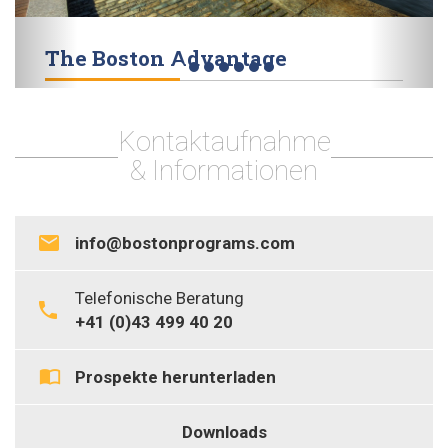
The Boston Advantage
Erleben Sie das Wissen und die Faszination der
führenden Management Zentren der Welt in unseren
Kontaktaufnahme
Seminaren bei Ihnen vor Ort oder auf der ganzen Welt.
& Informationen
info@bostonprograms.com
Telefonische Beratung
+41 (0)43 499 40 20
Prospekte herunterladen
Downloads