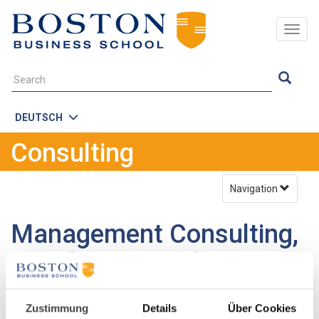
Togg
navig
DEUTSCH
Consulting
Navigation
Management Consulting,
Coaching & Moderation
Willkommen in der Consulting- & Coaching-Welt der Boston
Business School. Für renommierte Kunden sind wir der
Zustimmung
Details
Über Cookies