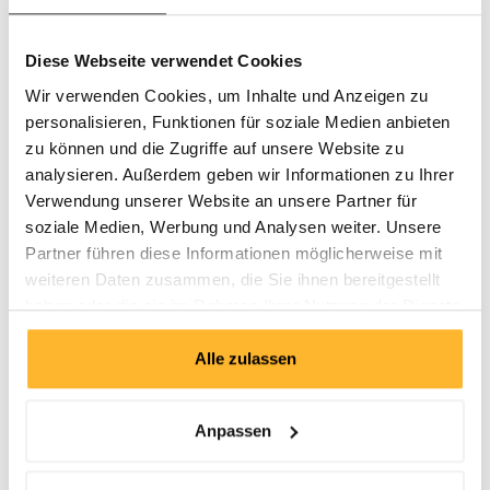
Wegbereiter zum Erfolg: von der klassischen
Unternehmensberatung über Executive Coaching bis zu
Management-Experten auf Zeit: Unsere Consulting Division
Diese Webseite verwendet Cookies
unterstützt Sie auf dem Weg zu erstklassigen Resultaten.
Wir verwenden Cookies, um Inhalte und Anzeigen zu
Consulting & Coaching
personalisieren, Funktionen für soziale Medien anbieten
zu können und die Zugriffe auf unsere Website zu
Spezialisierte Institute und erfahrene Coaches der Boston
analysieren. Außerdem geben wir Informationen zu Ihrer
Business School sind Ihre Partner für die Lösung konkreter…
Verwendung unserer Website an unsere Partner für
Mehr erfahren
soziale Medien, Werbung und Analysen weiter. Unsere
Consulting Workshops
Partner führen diese Informationen möglicherweise mit
weiteren Daten zusammen, die Sie ihnen bereitgestellt
In 2 x 2 Workshop-Tagen erarbeiten wir mit Ihnen und Ihrem
haben oder die sie im Rahmen Ihrer Nutzung der Dienste
Management die bestmöglichen Lösungen…
gesammelt haben.
Mehr erfahren
Alle zulassen
Experten auf Zeit
Unsere Management Experten auf Zeit realisieren Ihre Projekte.
Anpassen
Sie übernehmen Führungsverantwortung auf Zeit..
Mehr erfahren