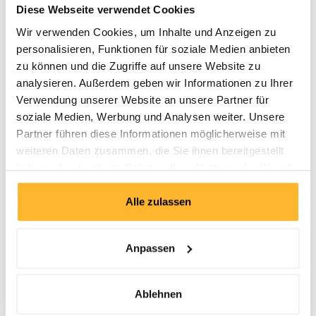
Diese Webseite verwendet Cookies
entwickelt werden.
Wir verwenden Cookies, um Inhalte und Anzeigen zu
Gemeinsam mit Ihnen und Ihrem Management arbeiten wir an
den richtigen Strategien für die Zukunft. Sie profitieren von 30
personalisieren, Funktionen für soziale Medien anbieten
Jahren Erfahrung in der Strategie-Beratung und Strategie-
zu können und die Zugriffe auf unsere Website zu
Umsetzung.
analysieren. Außerdem geben wir Informationen zu Ihrer
Verwendung unserer Website an unsere Partner für
soziale Medien, Werbung und Analysen weiter. Unsere
Inhalte
Partner führen diese Informationen möglicherweise mit
weiteren Daten zusammen, die Sie ihnen bereitgestellt
1. Strategie heute
haben oder die sie im Rahmen Ihrer Nutzung der Dienste
Bewahren und Verändern. Die Zukunft sichern
gesammelt haben.
Alle zulassen
2. Chancen und Gefahren
Veränderung und Wandel als Chance nutzen
Anpassen
3. Den Erfolg sichern
Das Kerngeschäft verteidigen und ausbauen
Ablehnen
4. Innovation