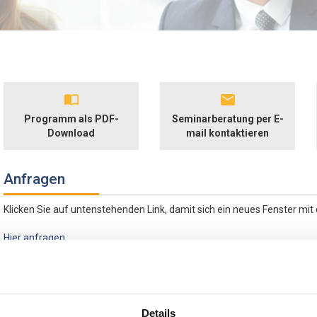
Programm als PDF-
Seminarberatung per E-
Download
mail kontaktieren
Anfragen
Klicken Sie auf untenstehenden Link, damit sich ein neues Fenster mi
Hier anfragen
Synergien und Anti-Synergien
Eine Firma ist schnell gekauft. Vor allem dann, wenn dank erhoffter Sy
Details