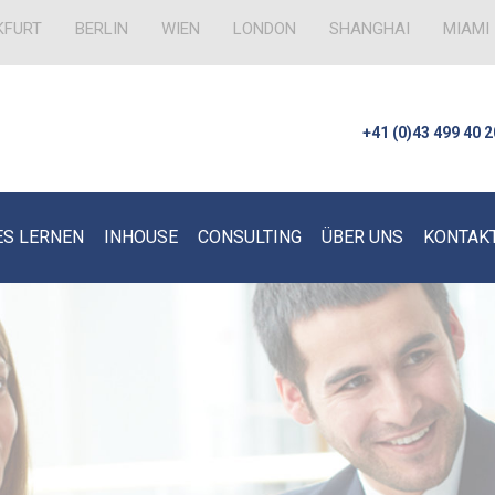
KFURT
BERLIN
WIEN
LONDON
SHANGHAI
MIAMI
+41 (0)43 499 40 2
ES LERNEN
INHOUSE
CONSULTING
ÜBER UNS
KONTAK