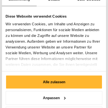
Lücken
Finden, bewerten und umsetzen von neuen Ideen und
Geschäftsmöglichkeiten
Diese Webseite verwendet Cookies
Aufbau von Ideen Inkubatoren
Wir verwenden Cookies, um Inhalte und Anzeigen zu
Finden und Coachen von internen
personalisieren, Funktionen für soziale Medien anbieten
Unternehmerpersönlichkeiten
Aufbau von New Business Portfolio Management
zu können und die Zugriffe auf unsere Website zu
Entwickeln einer unternehmerischen Führungskultur und
analysieren. Außerdem geben wir Informationen zu Ihrer
Organisationsstrukturen
Verwendung unserer Website an unsere Partner für
soziale Medien, Werbung und Analysen weiter. Unsere
Das «Institut für Strategic Entrepreneurship und Business
Development BBS» unterstützt Unternehmen, die den Anspruch
Partner führen diese Informationen möglicherweise mit
formulieren, durch bewusste Entwicklung neuer Geschäftsfelder
weiteren Daten zusammen, die Sie ihnen bereitgestellt
ihre Zukunft proaktiv zu gestalten. Sie nutzen die internen
haben oder die sie im Rahmen Ihrer Nutzung der Dienste
Potenziale und bauen auf den eigenen Stärken auf, sind aber
gesammelt haben.
auch offen für Kompetenzen von Aussen.
Alle zulassen
Anpassen