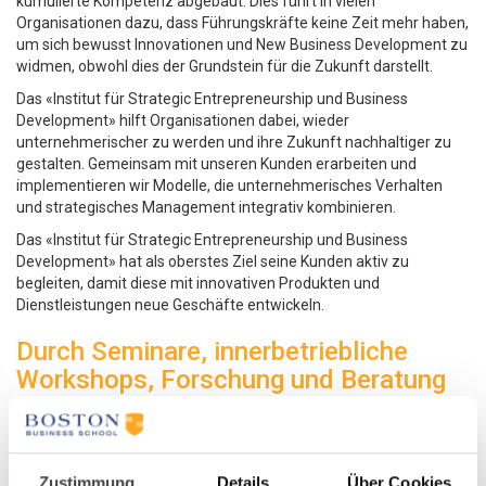
kumulierte Kompetenz abgebaut. Dies führt in vielen
Organisationen dazu, dass Führungskräfte keine Zeit mehr haben,
um sich bewusst Innovationen und New Business Development zu
widmen, obwohl dies der Grundstein für die Zukunft darstellt.
Das «Institut für Strategic Entrepreneurship und Business
Development» hilft Organisationen dabei, wieder
unternehmerischer zu werden und ihre Zukunft nachhaltiger zu
gestalten. Gemeinsam mit unseren Kunden erarbeiten und
implementieren wir Modelle, die unternehmerisches Verhalten
und strategisches Management integrativ kombinieren.
Das «Institut für Strategic Entrepreneurship und Business
Development» hat als oberstes Ziel seine Kunden aktiv zu
begleiten, damit diese mit innovativen Produkten und
Dienstleistungen neue Geschäfte entwickeln.
Durch Seminare, innerbetriebliche
Workshops, Forschung und Beratung
unterstützen wir Sie bei folgenden
Aufgabenstellungen:
Zustimmung
Details
Über Cookies
Lagebeurteilung und ermitteln von unternehmerischen