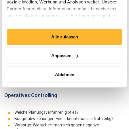
soziale Medien, Werbung und Analysen weiter. Unsere
Abteilung: wie definiert man sie?
Partner führen diese Informationen möglicherweise mit
weiteren Daten zusammen, die Sie ihnen bereitgestellt
Strategisches Controlling
haben oder die sie im Rahmen Ihrer Nutzung der Dienste
gesammelt haben.
Strategisch relevante Grössen: wie bestimmt und steuert
Alle zulassen
man sie?
Investitionsmanagement
Gap Analyse, Produktlebenszyklus-Analyse, Target Costing
Anpassen
und andere Instrumente
Gekonntes Benchmarking: wie geht das?
Kontinuierliches «Scanning» und «Monitoring» der
Ablehnen
strategischen Prämissen und Resultate
Corporate Governance und Risiko-Management
Operatives Controlling
Welche Planungsverfahren gibt es?
Budgetabweichungen: wie erkennt man sie frühzeitig?
Vorsorge: Wie sichert man sich gegen negative