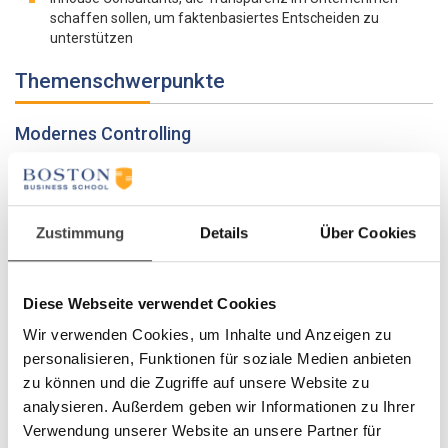
schaffen sollen, um faktenbasiertes Entscheiden zu
unterstützen
Themenschwerpunkte
Modernes Controlling
Controlling als Steuerungs- und Führungsinstrument
Methoden und Wirkungsmechanismen im Überblick
Zustimmung
Details
Über Cookies
Planung und Budgetierung als Ausgangspunkt
Die wichtigsten Kennzahlen und Controlling-Inhalte
Die eigene Controlling-Aufgabe
Diese Webseite verwendet Cookies
Wir verwenden Cookies, um Inhalte und Anzeigen zu
personalisieren, Funktionen für soziale Medien anbieten
Controlling als Problemlösungsansatz
Controlling im Rahmen eines integrativen Management-
zu können und die Zugriffe auf unsere Website zu
Ansatzes
analysieren. Außerdem geben wir Informationen zu Ihrer
Das betriebliche Rechnungswesen aus Management-Sicht
Verwendung unserer Website an unsere Partner für
Anforderungen und Wünsche an die Finanz- und Controlling-