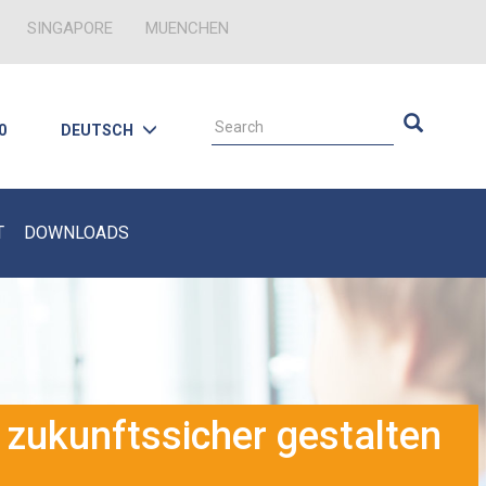
SINGAPORE
MUENCHEN
0
DEUTSCH
T
DOWNLOADS
 zukunftssicher gestalten