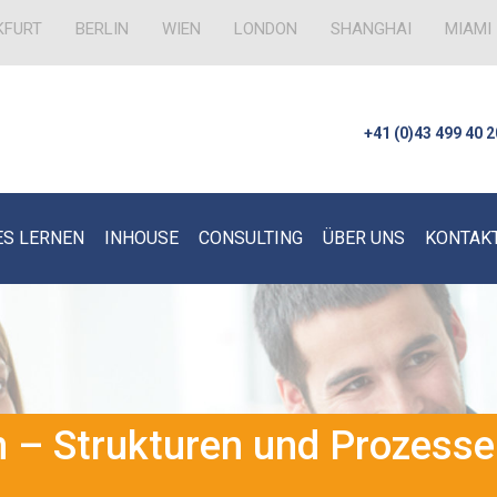
KFURT
BERLIN
WIEN
LONDON
SHANGHAI
MIAMI
+41 (0)43 499 40 2
ES LERNEN
INHOUSE
CONSULTING
ÜBER UNS
KONTAK
on – Strukturen und Prozesse