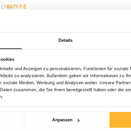
B0717-E
Englisch
Sprache
10.05.2027 - 13.05.2027, St.Gallen
Daten
EUR 5'400.- / CHF 4'900.- (zzgl. MwSt.)
Gebühr
Details
B0727-E
Cookies
Englisch
Sprache
nhalte und Anzeigen zu personalisieren, Funktionen für soziale
18.10.2027 - 21.10.2027, Starnberger See, München
Daten
Website zu analysieren. Außerdem geben wir Informationen zu I
EUR 5'400.- / CHF 4'900.- (zzgl. MwSt.)
Gebühr
r soziale Medien, Werbung und Analysen weiter. Unsere Partner
 Daten zusammen, die Sie ihnen bereitgestellt haben oder die s
Kontaktdaten
n.
Programmname*
Die effektive Organisation –
Strukturen und Prozesse
zukunftssicher gestalten und
implementieren
Anpassen
Seminar*
B0727-E