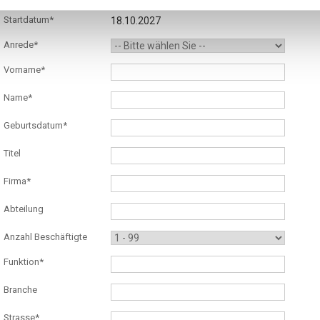
Startdatum*
18.10.2027
Anrede*
Vorname*
Name*
Geburtsdatum*
Titel
Firma*
Abteilung
Anzahl Beschäftigte
Funktion*
Branche
Strasse*