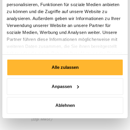
Deckungsbeitragsrechnung
personalisieren, Funktionen für soziale Medien anbieten
Kalkulation und Preisfindung
zu können und die Zugriffe auf unsere Website zu
analysieren. Außerdem geben wir Informationen zu Ihrer
Controlling
Verwendung unserer Website an unsere Partner für
Kennzahlen-Systeme zur Steuerung
soziale Medien, Werbung und Analysen weiter. Unsere
Controlling-Berichte verstehen und richtig auswerten
Partner führen diese Informationen möglicherweise mit
weiteren Daten zusammen, die Sie ihnen bereitgestellt
Business Plan
haben oder die sie im Rahmen Ihrer Nutzung der Dienste
Die Struktur eines professionellen Business Plans
gesammelt haben.
Die Plausibilität der eigenen Planung prüfen und belegen
Alle zulassen
Daten & Preise
Anpassen
B0846
Deutsch
Sprache
Ablehnen
21.09.2026 - 24.09.2026,
Stuttgart
Daten
CHF 4'500.-
Gebühr
(zzgl. MwSt.)