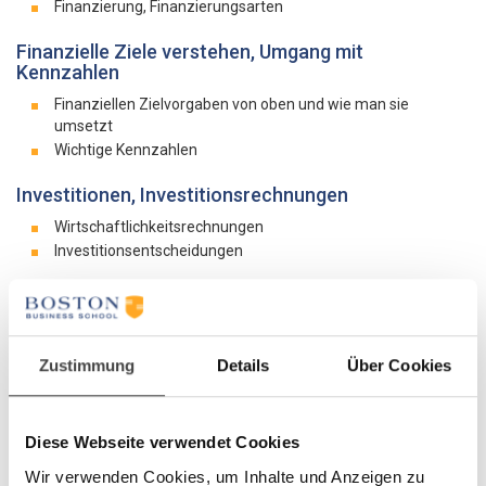
Finanzierung, Finanzierungsarten
Finanzielle Ziele verstehen, Umgang mit
Kennzahlen
Finanziellen Zielvorgaben von oben und wie man sie
umsetzt
Wichtige Kennzahlen
Investitionen, Investitionsrechnungen
Wirtschaftlichkeitsrechnungen
Investitionsentscheidungen
Planung und Budgetierung
Die konzeptionelle Basis für Planung und Budgetierung
Aufbau und Inhalt einer erfolgsorientierten Planung und
Zustimmung
Details
Über Cookies
Budgetierung
Umsatz-, Cash Flow- und Renditeziele
Kostenmanagement
Diese Webseite verwendet Cookies
Kostenstrukturen und Kostenarten
Wir verwenden Cookies, um Inhalte und Anzeigen zu