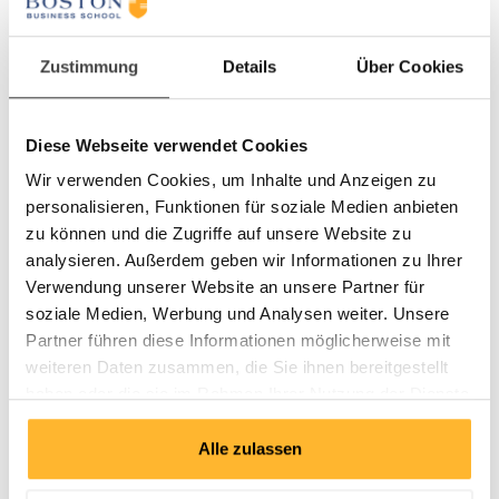
Finanzplanung für die Praxis
Finanzielle Ziele erreichen, Ressourcen-Allokation
Zustimmung
Details
Über Cookies
Knappe Mittel optimal einsetzen
Input-Output-Optimierung, den Unternehmenswert steigern
Diese Webseite verwendet Cookies
Strategiegerechter Ressourcen-Einsatz
Wir verwenden Cookies, um Inhalte und Anzeigen zu
Controlling als Führungsaufgabe
personalisieren, Funktionen für soziale Medien anbieten
Moderne Steuerungs- und Kontrollsysteme
zu können und die Zugriffe auf unsere Website zu
Strategisches Controlling
analysieren. Außerdem geben wir Informationen zu Ihrer
Operatives Controlling
Verwendung unserer Website an unsere Partner für
Umgang mit Abweichungen
soziale Medien, Werbung und Analysen weiter. Unsere
Partner führen diese Informationen möglicherweise mit
Daten & Preise
weiteren Daten zusammen, die Sie ihnen bereitgestellt
haben oder die sie im Rahmen Ihrer Nutzung der Dienste
B4846
gesammelt haben.
Deutsch
Sprache
Alle zulassen
Teil 1:
21.09.2026 - 24.09.2026,
Stuttgart
Daten
Teil 2:
14.12.2026 - 16.12.2026,
Frankfurt