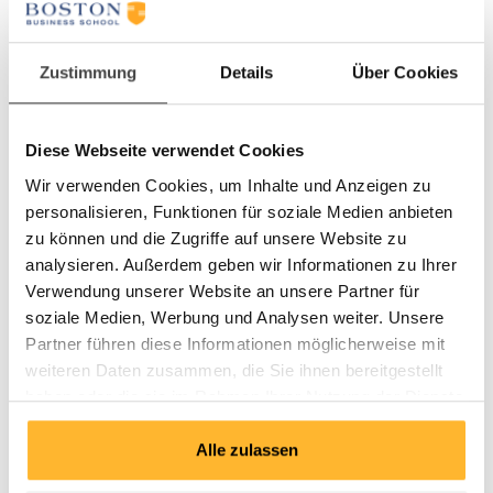
04.10.2027 - 07.10.2027, Davos
EUR 8'700.- / CHF 7'900.- (zzgl. MwSt.)
Gebühr
Zustimmung
Details
Über Cookies
B4827-E
Englisch
Sprache
Diese Webseite verwendet Cookies
08.11.2027 - 11.11.2027, Berlin
Daten
Wir verwenden Cookies, um Inhalte und Anzeigen zu
24.04.2028 - 27.04.2028, Bad Horn/Lake Constance
personalisieren, Funktionen für soziale Medien anbieten
EUR 8'700.- / CHF 7'900.- (zzgl. MwSt.)
Gebühr
zu können und die Zugriffe auf unsere Website zu
analysieren. Außerdem geben wir Informationen zu Ihrer
Kontaktdaten
Verwendung unserer Website an unsere Partner für
Programmname*
Intensiv-Programm finanzielle
soziale Medien, Werbung und Analysen weiter. Unsere
Führung & Controlling
Partner führen diese Informationen möglicherweise mit
weiteren Daten zusammen, die Sie ihnen bereitgestellt
Seminar*
B4846
haben oder die sie im Rahmen Ihrer Nutzung der Dienste
Startdatum*
21.09.2026
gesammelt haben.
Anrede*
Alle zulassen
Vorname*