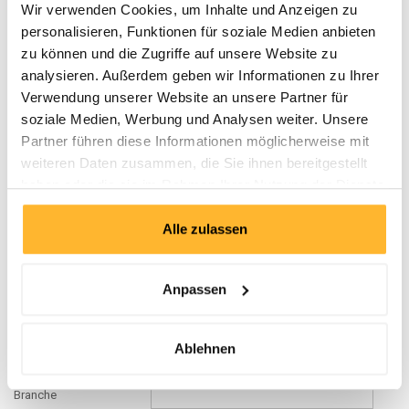
Wir verwenden Cookies, um Inhalte und Anzeigen zu
Seminar*
personalisieren, Funktionen für soziale Medien anbieten
Startdatum*
zu können und die Zugriffe auf unsere Website zu
analysieren. Außerdem geben wir Informationen zu Ihrer
Anrede*
Verwendung unserer Website an unsere Partner für
Vorname*
soziale Medien, Werbung und Analysen weiter. Unsere
Partner führen diese Informationen möglicherweise mit
Name*
weiteren Daten zusammen, die Sie ihnen bereitgestellt
haben oder die sie im Rahmen Ihrer Nutzung der Dienste
Geburtsdatum*
gesammelt haben.
Titel
Alle zulassen
Firma*
Anpassen
Abteilung
Anzahl Beschäftigte
Ablehnen
Funktion*
Branche