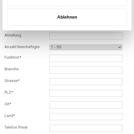
Geburtsdatum*
Titel
Ablehnen
Firma*
Abteilung
Anzahl Beschäftigte
Funktion*
Branche
Strasse*
PLZ*
Ort*
Land*
Telefon Privat