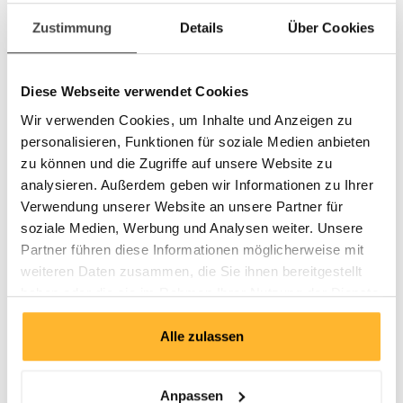
Zustimmung
Details
Über Cookies
B6727-E
Englisch
Sprache
Diese Webseite verwendet Cookies
11.10.2027 - 14.10.2027, Berlin
Daten
Wir verwenden Cookies, um Inhalte und Anzeigen zu
EUR 6'500.- / CHF 5'900.- (zzgl. MwSt.)
Gebühr
personalisieren, Funktionen für soziale Medien anbieten
zu können und die Zugriffe auf unsere Website zu
Kontaktdaten
analysieren. Außerdem geben wir Informationen zu Ihrer
Verwendung unserer Website an unsere Partner für
Programmname*
Leadership für Executives
soziale Medien, Werbung und Analysen weiter. Unsere
Seminar*
B6726-E
Partner führen diese Informationen möglicherweise mit
weiteren Daten zusammen, die Sie ihnen bereitgestellt
Startdatum*
31.08.2026
haben oder die sie im Rahmen Ihrer Nutzung der Dienste
Anrede*
gesammelt haben.
Vorname*
Alle zulassen
Name*
Anpassen