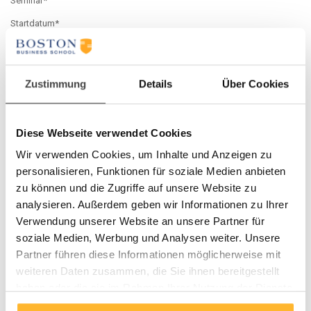
Seminar*
Startdatum*
Anrede*
Vorname*
Zustimmung
Details
Über Cookies
Name*
Geburtsdatum*
Diese Webseite verwendet Cookies
Titel
Wir verwenden Cookies, um Inhalte und Anzeigen zu
personalisieren, Funktionen für soziale Medien anbieten
Firma*
zu können und die Zugriffe auf unsere Website zu
analysieren. Außerdem geben wir Informationen zu Ihrer
Abteilung
Verwendung unserer Website an unsere Partner für
Anzahl Beschäftigte
soziale Medien, Werbung und Analysen weiter. Unsere
Partner führen diese Informationen möglicherweise mit
Funktion*
weiteren Daten zusammen, die Sie ihnen bereitgestellt
Branche
haben oder die sie im Rahmen Ihrer Nutzung der Dienste
gesammelt haben.