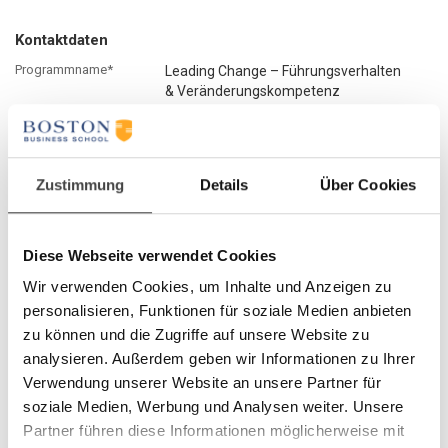
Kontaktdaten
Programmname*
Leading Change – Führungsverhalten
& Veränderungskompetenz
Seminar*
B4446
Startdatum*
01.12.2026
Zustimmung
Details
Über Cookies
Anrede*
Vorname*
Diese Webseite verwendet Cookies
Name*
Wir verwenden Cookies, um Inhalte und Anzeigen zu
Geburtsdatum*
personalisieren, Funktionen für soziale Medien anbieten
zu können und die Zugriffe auf unsere Website zu
Titel
analysieren. Außerdem geben wir Informationen zu Ihrer
Verwendung unserer Website an unsere Partner für
Firma*
soziale Medien, Werbung und Analysen weiter. Unsere
Abteilung
Partner führen diese Informationen möglicherweise mit