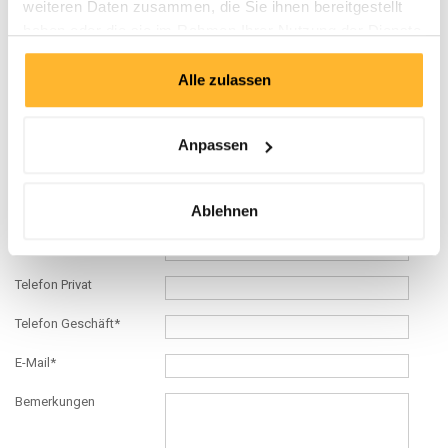
weiteren Daten zusammen, die Sie ihnen bereitgestellt
Anzahl Beschäftigte
haben oder die sie im Rahmen Ihrer Nutzung der Dienste
Funktion*
gesammelt haben.
Alle zulassen
Branche
Strasse*
Anpassen
PLZ*
Ort*
Ablehnen
Land*
Telefon Privat
Telefon Geschäft*
E-Mail*
Bemerkungen